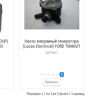
OUP)
Насос вакуумный генератора
DI
(Lucas Electrical) FORD TRANSIT
2.5D/TDI 1986-2000
AVP0001
..
0
Заказать
Показано с 1 по 3 из 3 (всего 1 страниц)