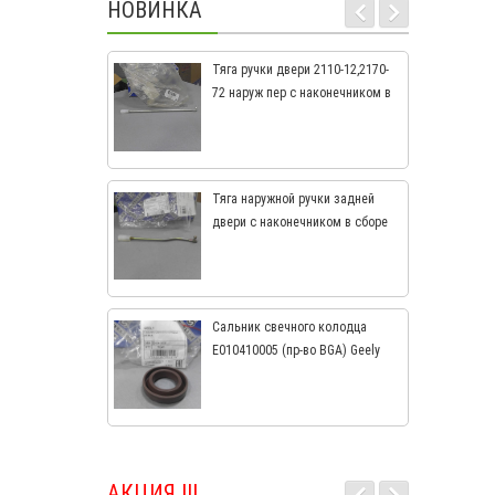
НОВИНКА
Тяга ручки двери 2110-12,2170-
72 наруж пер с наконечником в
сб (СамараАвтоЖгут) 21100-
6105240-00
Тяга наружной ручки задней
двери с наконечником в сборе
2110-12,2170-72 21100-6205241-
00
Сальник свечного колодца
E010410005 (пр-во BGA) Geely
CK, CK2, MK, MK2
АКЦИЯ !!!