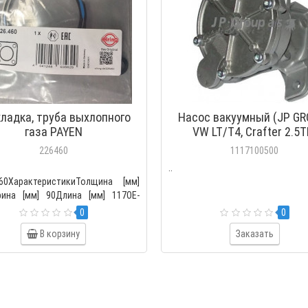
ладка, труба выхлопного
Насос вакуумный (JP GR
газа PAYEN
VW LT/T4, Crafter 2.5T
226460
1117100500
л
..
0ХарактеристикиТолщина [мм]
рина [мм] 90Длина [мм] 117OE-
лыVW 06H103121..
0
0
В корзину
Заказать