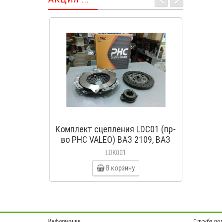
Комплект сцепления LDC01 (пр-
Коло
во PHC VALEO) ВАЗ 2109, ВАЗ
(пр
2114, ВАЗ 2113, ВАЗ 2115, ВАЗ
LDK001
2108
В корзину
Информация
Служба по