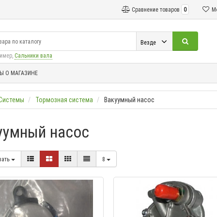
Сравнение товаров
0
М
Везде
ример,
Сальники вала
Ы О МАГАЗИНЕ
Системы
Тормозная система
Вакуумный насос
уумный насос
вать
8