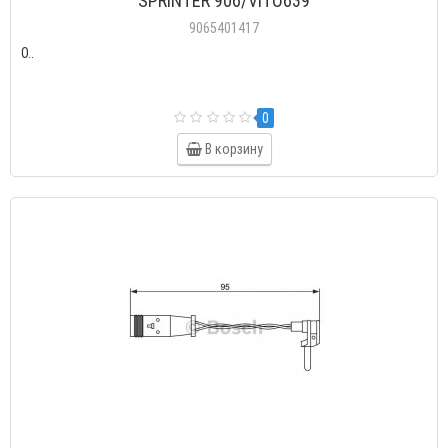
SPRINTER 906/VITO639
9065401417
О..
0
В корзину