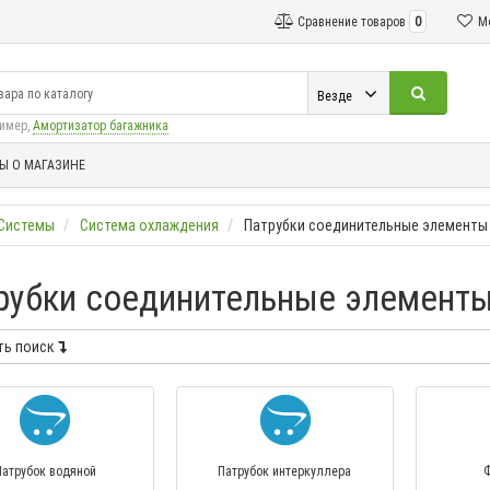
Сравнение товаров
0
М
Везде
ример,
Амортизатор багажника
Ы О МАГАЗИНЕ
Системы
Система охлаждения
Патрубки соединительные элементы
рубки соединительные элемент
ть поиск
Патрубок водяной
Патрубок интеркуллера
Ф