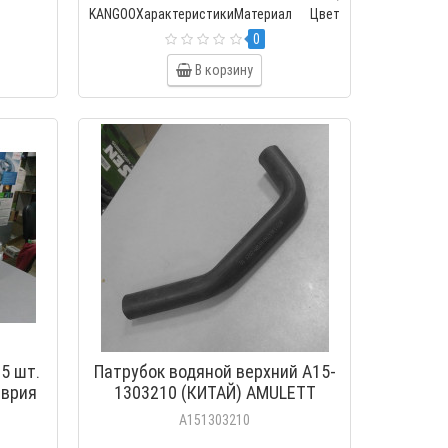
KANGOOХарактеристикиМатериал Цвет
Длина шланг..
0
ный
В корзину
ереднего
K
5 шт.
Патрубок водяной верхний A15-
аврия
1303210 (КИТАЙ) AMULETT
A151303210
..