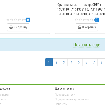
Оригинальные номераCHER
1303110, A151303110, A1113031
1303110, A151303210, A15-1303210
0
0
В корзину
В корзину
Показать еще
1
2
3
4
5
6
7
8
ддержки
Дополнительно
 с нами
Производители
овара
Подарочные сертификаты
а
Партнёры