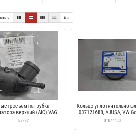
вать
8
Быстросъём патрубка
Кольцо уплотнительно фл
атора верхний (AIC) VAG
037121688, AJUSA, VW Gol
Bora, Skoda Fabia
57392
01044400
..