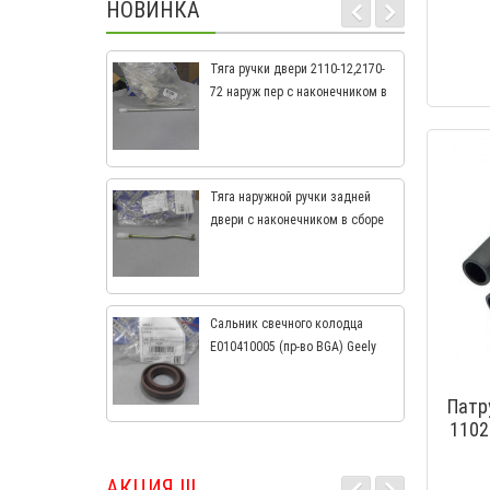
НОВИНКА
Тяга ручки двери 2110-12,2170-
72 наруж пер с наконечником в
сб (СамараАвтоЖгут) 21100-
6105240-00
Тяга наружной ручки задней
двери с наконечником в сборе
2110-12,2170-72 21100-6205241-
00
Сальник свечного колодца
E010410005 (пр-во BGA) Geely
CK, CK2, MK, MK2
Патр
1102
АКЦИЯ !!!
..