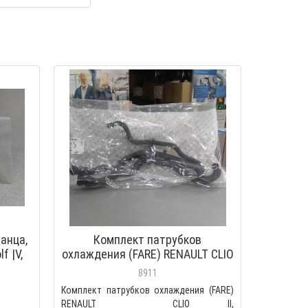
анца,
Комплект патрубков
f |V,
охлаждения (FARE) RENAULT CLIO
II, KANGOO
8911
Комплект патрубков охлаждения (FARE)
RENAULT CLIO II,