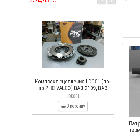
Комплект сцепления LDC01 (пр-
Коло
во PHC VALEO) ВАЗ 2109, ВАЗ
(пр
2114, ВАЗ 2113, ВАЗ 2115, ВАЗ
LDK001
2108
В корзину
Патр
терм
1303