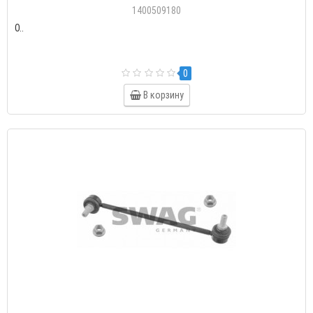
1400509180
О..
0
В корзину