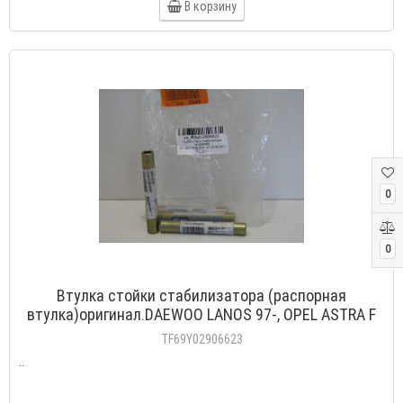
В корзину
0
0
Втулка стойки стабилизатора (распорная
втулка)оригинал.DAEWOO LANOS 97-, OPEL ASTRA F
TF69Y02906623
..