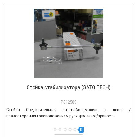
Cтойка стабилизатора (SATO TECH)
PS12589
Стойка Соединительная штангаАвтомобиль с лево- /
правосторонним расположением руля для лево-/правост..
0