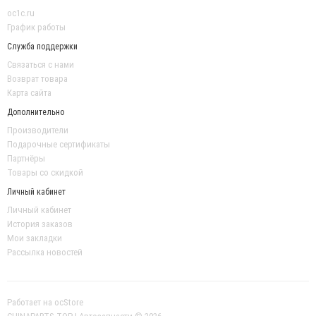
oc1c.ru
График работы
Служба поддержки
Связаться с нами
Возврат товара
Карта сайта
Дополнительно
Производители
Подарочные сертификаты
Партнёры
Товары со скидкой
Личный кабинет
Личный кабинет
История заказов
Мои закладки
Рассылка новостей
Работает на
ocStore