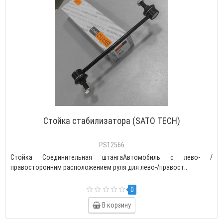
Cтойка стабилизатора (SATO TECH)
PS12566
Стойка Соединительная штангаАвтомобиль с лево- /
правосторонним расположением руля для лево-/правост..
0
В корзину