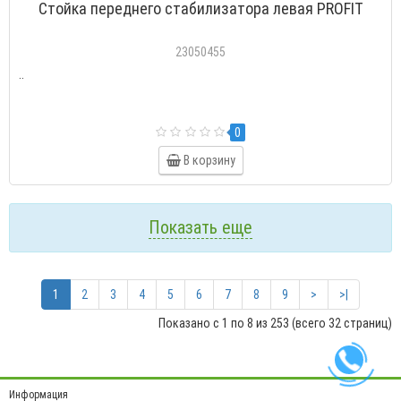
Стойка переднего стабилизатора левая PROFIT
23050455
..
0
В корзину
Показать еще
1
2
3
4
5
6
7
8
9
>
>|
Показано с 1 по 8 из 253 (всего 32 страниц)
Информация