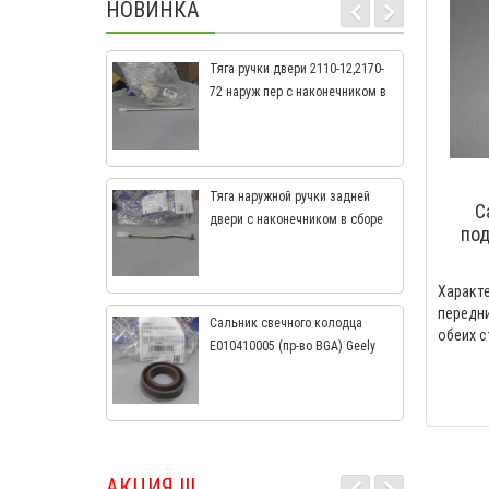
НОВИНКА
Тяга ручки двери 2110-12,2170-
72 наруж пер с наконечником в
сб (СамараАвтоЖгут) 21100-
6105240-00
Тяга наружной ручки задней
С
двери с наконечником в сборе
под
2110-12,2170-72 21100-6205241-
LEMF
00
Харак
передн
Сальник свечного колодца
обеих с
E010410005 (пр-во BGA) Geely
CK, CK2, MK, MK2
АКЦИЯ !!!