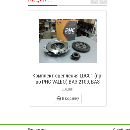
Комплект сцепления LDC01 (пр-
Коло
во PHC VALEO) ВАЗ 2109, ВАЗ
(пр
2114, ВАЗ 2113, ВАЗ 2115, ВАЗ
LDK001
2108
В корзину
Информация
Служба по