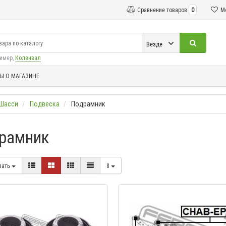
Сравнение товаров
0
М
Везде
ример,
Коленвал
Ы О МАГАЗИНЕ
Шасси
Подвеска
Подрамник
рамник
вать
8