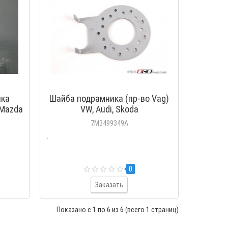
ный
ереднего
ика
Шайба подрамника (пр-во Vag)
K
 Mazda
VW, Audi, Skoda
7M3499349A
..
0
Заказать
Показано с 1 по 6 из 6 (всего 1 страниц)