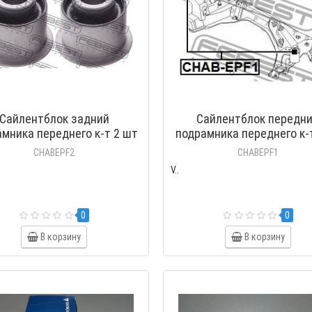
Сайлентблок задний
Сайлентблок передн
мника переднего к-т 2 шт
подрамника переднего к-
EBEST) CHEVROLET EPICA
(FEBEST) CHEVROLET EP
CHABEPF2
CHABEPF1
V..
0
0
В корзину
В корзину