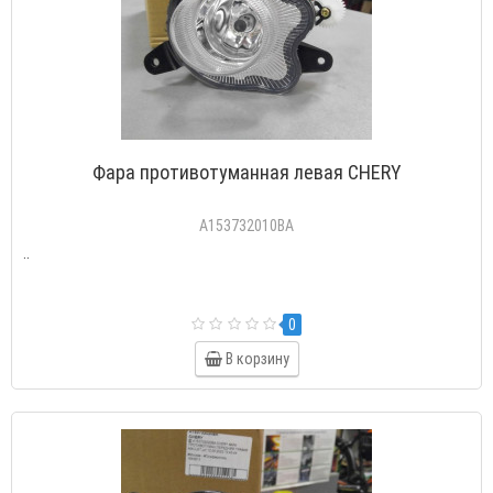
Фара противотуманная левая CHERY
A153732010BA
..
0
В корзину