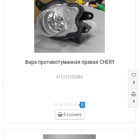
Фара противотуманная правая CHERY
A153732020BA
0
..
0
0
В корзину