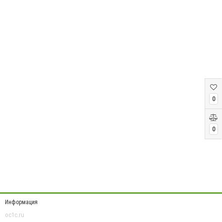
0
0
Информация
oc1c.ru