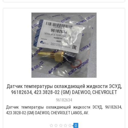
Датчик температуры охлаждающей жидкости ЭСУД,
96182634, 423.3828-02 (GM) DAEWOO, CHEVROLET
LANOS, AVEO, LACETTI, NUBIRA (резьба М3/8")
96182634
Датчик температуры охлаждающей жидкости ЭСУД, 96182634,
423.3828-02 (GM) DAEWOO, CHEVROLET LANOS, AV..
0