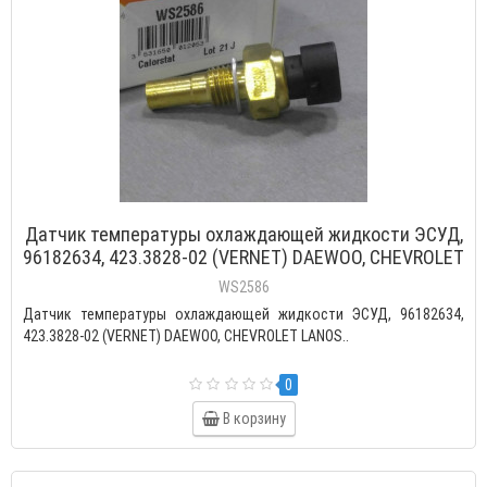
Датчик температуры охлаждающей жидкости ЭСУД,
96182634, 423.3828-02 (VERNET) DAEWOO, CHEVROLET
LANOS, AVEO, LACETTI, NUBIRA (резьба М3/8")
WS2586
Датчик температуры охлаждающей жидкости ЭСУД, 96182634,
423.3828-02 (VERNET) DAEWOO, CHEVROLET LANOS..
0
В корзину