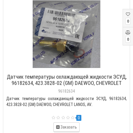
0
0
Датчик температуры охлаждающей жидкости ЭСУД,
96182634, 423.3828-02 (GM) DAEWOO, CHEVROLET
LANOS, AVEO, LACETTI, NUBIRA (резьба М3/8")
96182634
Датчик температуры охлаждающей жидкости ЭСУД, 96182634,
423.3828-02 (GM) DAEWOO, CHEVROLET LANOS, AV..
0
Заказать